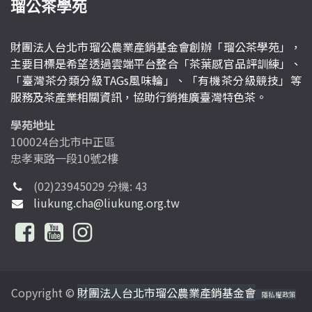
瑠公茶學苑
財團法人台北市瑠公農業產銷基金會創辦「瑠公茶學苑」，
主要目標是希望透過雲端平台整合「茶葉感官品評訓練」、
「臺灣茶分類分級TAGs風味輪」、「有機茶分級競技」等
服務及茶產業相關資訊，協助行銷推廣臺灣特色茶。
學苑地址
100024台北市中正區
忠孝東路一段10號2樓
(02)23945029 分機: 43
liukung.cha@liukung.org.tw
Copyright ©
財團法人台北市瑠公農業產銷基金會
隱私權政策