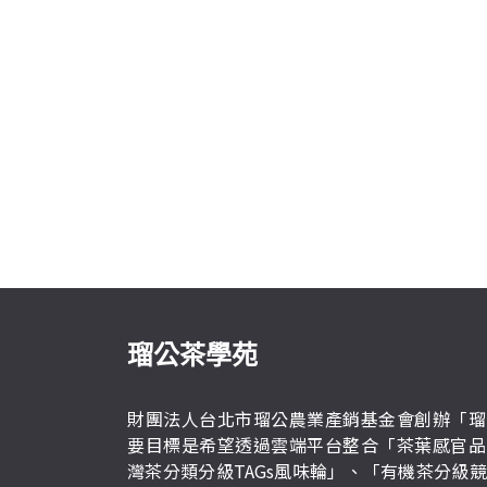
瑠公茶學苑
財團法人台北市瑠公農業產銷基金會創辦「瑠
要目標是希望透過雲端平台整合「茶葉感官品
灣茶分類分級TAGs風味輪」、「有機茶分級