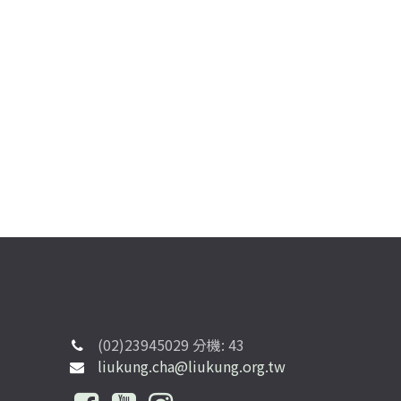
(02)23945029 分機: 43
liukung.cha@liukung.org.tw