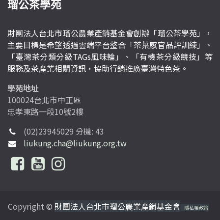
瑠公茶學苑
財團法人台北市瑠公農業產銷基金會創辦「瑠公茶學苑」，
主要目標是希望透過雲端平台整合「茶葉感官品評訓練」、
「臺灣茶分類分級TAGs風味輪」、「有機茶分級競技」等
服務及茶產業相關資訊，協助行銷推廣臺灣特色茶。
學苑地址
100024台北市中正區
忠孝東路一段10號2樓
(02)23945029 分機: 43
liukung.cha@liukung.org.tw
Copyright ©
財團法人台北市瑠公農業產銷基金會
隱私權政策