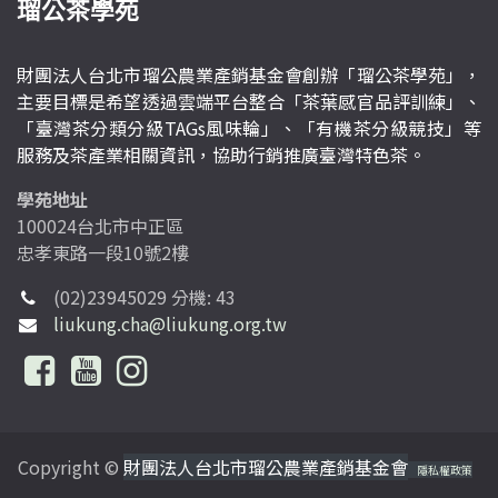
瑠公茶學苑
財團法人台北市瑠公農業產銷基金會創辦「瑠公茶學苑」，
主要目標是希望透過雲端平台整合「茶葉感官品評訓練」、
「臺灣茶分類分級TAGs風味輪」、「有機茶分級競技」等
服務及茶產業相關資訊，協助行銷推廣臺灣特色茶。
學苑地址
100024台北市中正區
忠孝東路一段10號2樓
(02)23945029 分機: 43
liukung.cha@liukung.org.tw
Copyright ©
財團法人台北市瑠公農業產銷基金會
隱私權政策