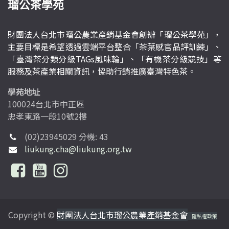
瑠公茶學苑
財團法人台北市瑠公農業產銷基金會創辦「瑠公茶學苑」，
主要目標是希望透過雲端平台整合「茶葉感官品評訓練」、
「臺灣茶分類分級TAGs風味輪」、「有機茶分級競技」等
服務及茶產業相關資訊，協助行銷推廣臺灣特色茶。
學苑地址
100024台北市中正區
忠孝東路一段10號2樓
(02)23945029 分機: 43
liukung.cha@liukung.org.tw
Copyright ©
財團法人台北市瑠公農業產銷基金會
隱私權政策