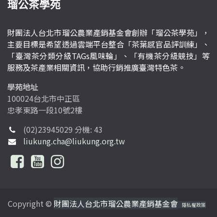
瑠公茶學苑
財團法人台北市瑠公農業產銷基金會創辦「瑠公茶學苑」，
主要目標是希望透過雲端平台整合「茶葉感官品評訓練」、
「臺灣茶分類分級TAGs風味輪」、「有機茶分級競技」等
服務及茶產業相關資訊，協助行銷推廣臺灣特色茶。
學苑地址
100024台北市中正區
忠孝東路一段10號2樓
(02)23945029 分機: 43
liukung.cha@liukung.org.tw
Copyright ©
財團法人台北市瑠公農業產銷基金會
隱私權政策