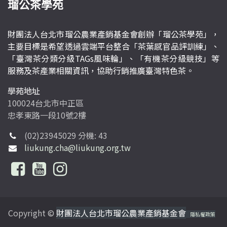
瑠公茶學苑
財團法人台北市瑠公農業產銷基金會創辦「瑠公茶學苑」，
主要目標是希望透過雲端平台整合「茶葉感官品評訓練」、
「臺灣茶分類分級TAGs風味輪」、「有機茶分級競技」等
服務及茶產業相關資訊，協助行銷推廣臺灣特色茶。
學苑地址
100024台北市中正區
忠孝東路一段10號2樓
(02)23945029 分機: 43
liukung.cha@liukung.org.tw
Copyright ©
財團法人台北市瑠公農業產銷基金會
隱私權政策