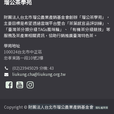
瑠公茶學苑
財團法人台北市瑠公農業產銷基金會創辦「瑠公茶學苑」，
主要目標是希望透過雲端平台整合「茶葉感官品評訓練」、
「臺灣茶分類分級TAGs風味輪」、「有機茶分級競技」等
服務及茶產業相關資訊，協助行銷推廣臺灣特色茶。
學苑地址
100024台北市中正區
忠孝東路一段10號2樓
(02)23945029 分機: 43
liukung.cha@liukung.org.tw
Copyright ©
財團法人台北市瑠公農業產銷基金會
隱私權政策