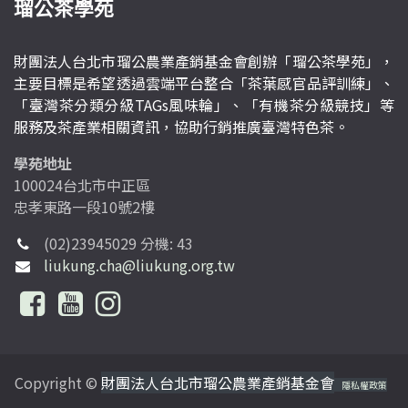
瑠公茶學苑
財團法人台北市瑠公農業產銷基金會創辦「瑠公茶學苑」，
主要目標是希望透過雲端平台整合「茶葉感官品評訓練」、
「臺灣茶分類分級TAGs風味輪」、「有機茶分級競技」等
服務及茶產業相關資訊，協助行銷推廣臺灣特色茶。
學苑地址
100024台北市中正區
忠孝東路一段10號2樓
(02)23945029 分機: 43
liukung.cha@liukung.org.tw
Copyright ©
財團法人台北市瑠公農業產銷基金會
隱私權政策