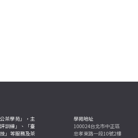
公茶學苑」，主
學苑地址
評訓練」、「臺
100024台北市中正區
競技」等服務及茶
忠孝東路一段10號2樓