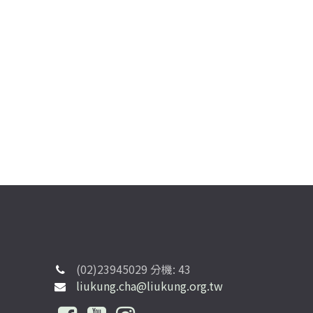
(02)23945029 分機: 43
liukung.cha@liukung.org.tw