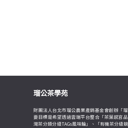
瑠公茶學苑
財團法人台北市瑠公農業產銷基金會創辦「瑠
要目標是希望透過雲端平台整合「茶葉感官品
灣茶分類分級TAGs風味輪」、「有機茶分級