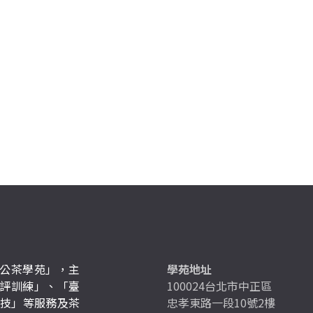
公茶學苑」，主
學苑地址
評訓練」、「臺
100024台北市中正區
競技」等服務及茶
忠孝東路一段10號2樓