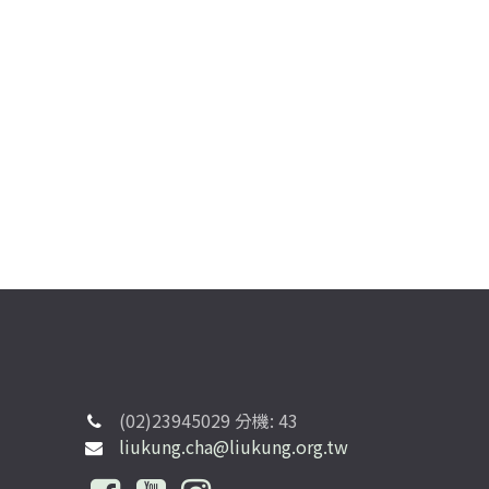
(02)23945029 分機: 43
liukung.cha@liukung.org.tw