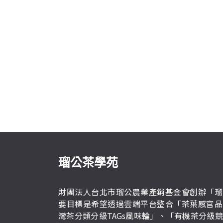
瑠公茶學苑
財團法人台北市瑠公農業產銷基金會創辦「瑠
要目標是希望透過雲端平台整合「茶葉感官品
灣茶分類分級TAGs風味輪」、「有機茶分級