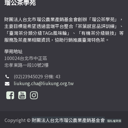
瑠公茶學苑
財團法人台北市瑠公農業產銷基金會創辦「瑠公茶學苑」，
主要目標是希望透過雲端平台整合「茶葉感官品評訓練」、
「臺灣茶分類分級TAGs風味輪」、「有機茶分級競技」等
服務及茶產業相關資訊，協助行銷推廣臺灣特色茶。
學苑地址
100024台北市中正區
忠孝東路一段10號2樓
(02)23945029 分機: 43
liukung.cha@liukung.org.tw
Copyright ©
財團法人台北市瑠公農業產銷基金會
隱私權政策