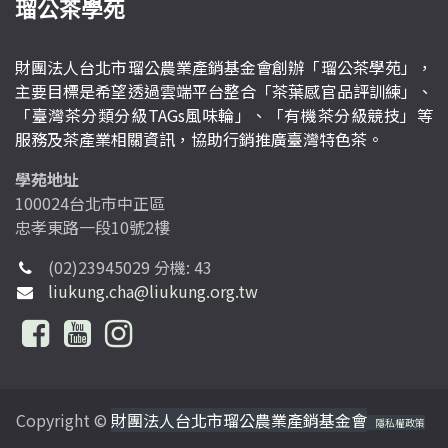
瑠公茶學苑
財團法人台北市瑠公農業產銷基金會創辦「瑠公茶學苑」，
主要目標是希望透過雲端平台整合「茶葉感官品評訓練」、
「臺灣茶分類分級TAGs風味輪」、「有機茶分級競技」等
服務及茶產業相關資訊，協助行銷推廣臺灣特色茶。
學苑地址
100024台北市中正區
忠孝東路一段10號2樓
(02)23945029 分機: 43
liukung.cha@liukung.org.tw
Copyright ©
財團法人台北市瑠公農業產銷基金會
隱私權政策