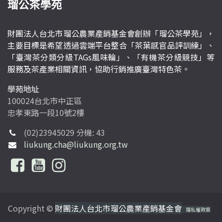
瑠公茶學苑
財團法人台北市瑠公農業產銷基金會創辦「瑠公茶學苑」，
主要目標是希望透過雲端平台整合「茶葉感官品評訓練」、
「臺灣茶分類分級TAGs風味輪」、「有機茶分級競技」等
服務及茶產業相關資訊，協助行銷推廣臺灣特色茶。
學苑地址
100024台北市中正區
忠孝東路一段10號2樓
(02)23945029 分機: 43
liukung.cha@liukung.org.tw
Copyright ©
財團法人台北市瑠公農業產銷基金會
隱私權政策