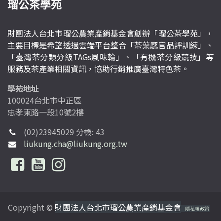
瑠公茶學苑
財團法人台北市瑠公農業產銷基金會創辦「瑠公茶學苑」，
主要目標是希望透過雲端平台整合「茶葉感官品評訓練」、
「臺灣茶分類分級TAGs風味輪」、「有機茶分級競技」等
服務及茶產業相關資訊，協助行銷推廣臺灣特色茶。
學苑地址
100024台北市中正區
忠孝東路一段10號2樓
(02)23945029 分機: 43
liukung.cha@liukung.org.tw
Copyright ©
財團法人台北市瑠公農業產銷基金會
隱私權政策