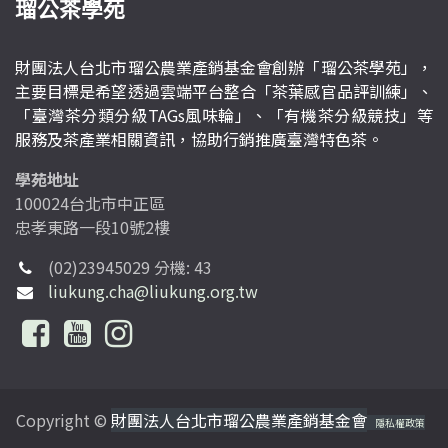
瑠公茶學苑
財團法人台北市瑠公農業產銷基金會創辦「瑠公茶學苑」，
主要目標是希望透過雲端平台整合「茶葉感官品評訓練」、
「臺灣茶分類分級TAGs風味輪」、「有機茶分級競技」等
服務及茶產業相關資訊，協助行銷推廣臺灣特色茶。
學苑地址
100024台北市中正區
忠孝東路一段10號2樓
(02)23945029 分機: 43
liukung.cha@liukung.org.tw
Copyright ©
財團法人台北市瑠公農業產銷基金會
隱私權政策