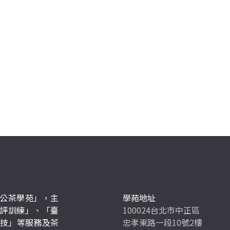
公茶學苑」，主
學苑地址
評訓練」、「臺
100024台北市中正區
競技」等服務及茶
忠孝東路一段10號2樓