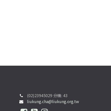
(02)23945029 分機: 43
liukung.cha@liukung.org.tw