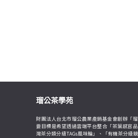
瑠公茶學苑
財團法人台北市瑠公農業產銷基金會創辦「瑠
要目標是希望透過雲端平台整合「茶葉感官品
灣茶分類分級TAGs風味輪」、「有機茶分級