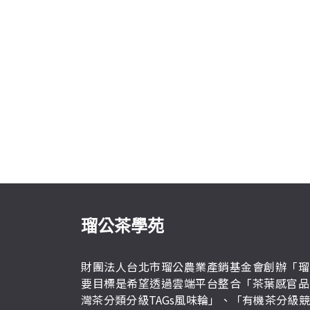
瑠公茶學苑
財團法人台北市瑠公農業產銷基金會創辦「瑠
要目標是希望透過雲端平台整合「茶葉感官品
灣茶分類分級TAGs風味輪」、「有機茶分級