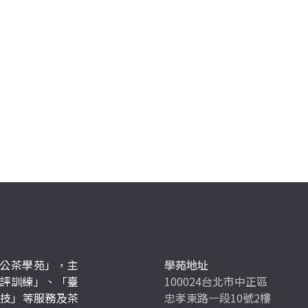
公茶學苑」，主
學苑地址
評訓練」、「臺
100024台北市中正區
競技」等服務及茶
忠孝東路一段10號2樓