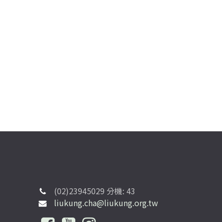
(02)23945029 分機: 43
liukung.cha@liukung.org.tw