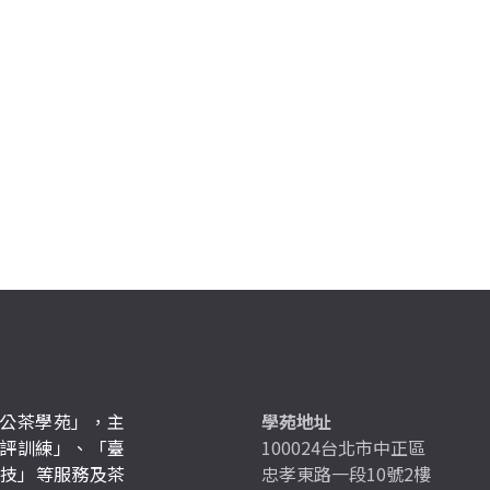
公茶學苑」，主
學苑地址
評訓練」、「臺
100024台北市中正區
競技」等服務及茶
忠孝東路一段10號2樓