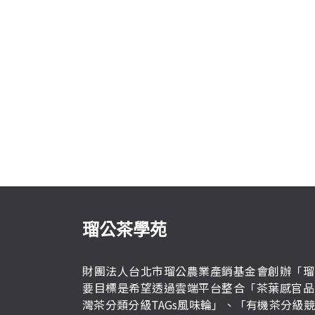
瑠公茶學苑
財團法人台北市瑠公農業產銷基金會創辦「瑠
要目標是希望透過雲端平台整合「茶葉感官品
灣茶分類分級TAGs風味輪」、「有機茶分級