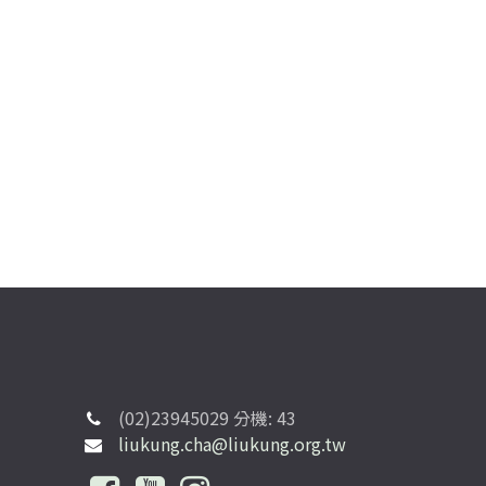
(02)23945029 分機: 43
liukung.cha@liukung.org.tw