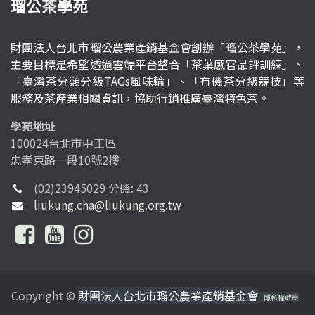
瑠公茶學苑
財團法人台北市瑠公農業產銷基金會創辦「瑠公茶學苑」，
主要目標是希望透過雲端平台整合「茶葉感官品評訓練」、
「臺灣茶分類分級TAGs風味輪」、「有機茶分級競技」等
服務及茶產業相關資訊，協助行銷推廣臺灣特色茶。
學苑地址
100024台北市中正區
忠孝東路一段10號2樓
(02)23945029 分機: 43
liukung.cha@liukung.org.tw
Copyright ©
財團法人台北市瑠公農業產銷基金會
隱私權政策