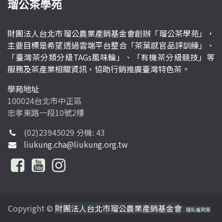
瑠公茶學苑
財團法人台北市瑠公農業產銷基金會創辦「瑠公茶學苑」，
主要目標是希望透過雲端平台整合「茶葉感官品評訓練」、
「臺灣茶分類分級TAGs風味輪」、「有機茶分級競技」等
服務及茶產業相關資訊，協助行銷推廣臺灣特色茶。
學苑地址
100024台北市中正區
忠孝東路一段10號2樓
(02)23945029 分機: 43
liukung.cha@liukung.org.tw
Copyright ©
財團法人台北市瑠公農業產銷基金會
隱私權政策