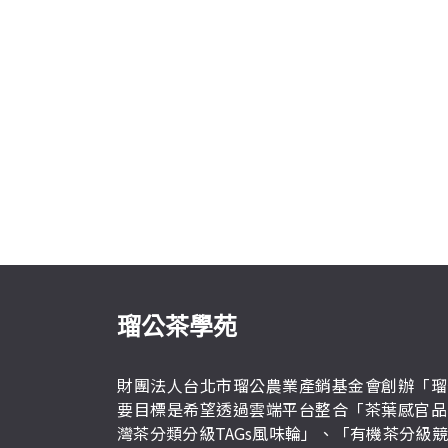
瑠公茶學苑
財團法人台北市瑠公農業產銷基金會創辦「瑠
要目標是希望透過雲端平台整合「茶葉感官品
灣茶分類分級TAGs風味輪」、「有機茶分級