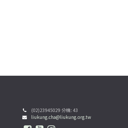
(02)23945029 分機: 43
liukung.cha@liukung.org.tw