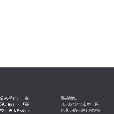
公茶學苑」，主
學苑地址
評訓練」、「臺
100024台北市中正區
競技」等服務及茶
忠孝東路一段10號2樓