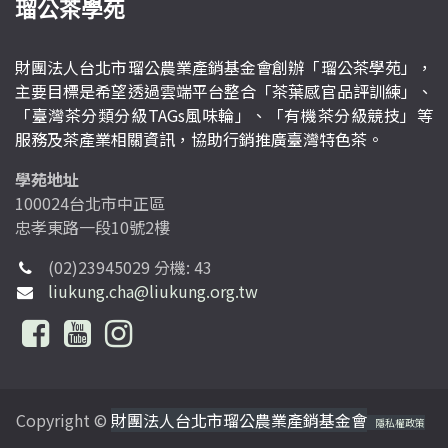
瑠公茶學苑
財團法人台北市瑠公農業產銷基金會創辦「瑠公茶學苑」，
主要目標是希望透過雲端平台整合「茶葉感官品評訓練」、
「臺灣茶分類分級TAGs風味輪」、「有機茶分級競技」等
服務及茶產業相關資訊，協助行銷推廣臺灣特色茶。
學苑地址
100024台北市中正區
忠孝東路一段10號2樓
(02)23945029 分機: 43
liukung.cha@liukung.org.tw
Copyright ©
財團法人台北市瑠公農業產銷基金會
隱私權政策