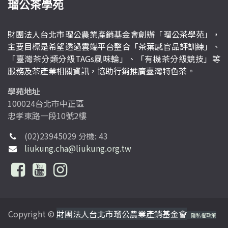
瑠公茶學苑
財團法人台北市瑠公農業產銷基金會創辦「瑠公茶學苑」，
主要目標是希望透過雲端平台整合「茶葉感官品評訓練」、
「臺灣茶分類分級TAGs風味輪」、「有機茶分級競技」等
服務及茶產業相關資訊，協助行銷推廣臺灣特色茶。
學苑地址
100024台北市中正區
忠孝東路一段10號2樓
(02)23945029 分機: 43
liukung.cha@liukung.org.tw
Copyright ©
財團法人台北市瑠公農業產銷基金會
隱私權政策