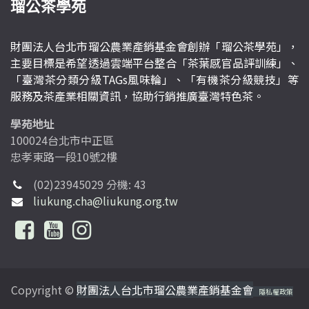
瑠公茶學苑
財團法人台北市瑠公農業產銷基金會創辦「瑠公茶學苑」，
主要目標是希望透過雲端平台整合「茶葉感官品評訓練」、
「臺灣茶分類分級TAGs風味輪」、「有機茶分級競技」等
服務及茶產業相關資訊，協助行銷推廣臺灣特色茶。
學苑地址
100024台北市中正區
忠孝東路一段10號2樓
(02)23945029 分機: 43
liukung.cha@liukung.org.tw
Copyright ©
財團法人台北市瑠公農業產銷基金會
隱私權政策