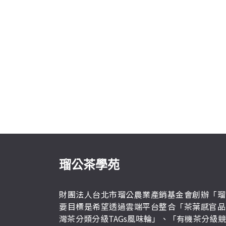
瑠公茶學苑
財團法人台北市瑠公農業產銷基金會創辦「瑠
要目標是希望透過雲端平台整合「茶葉感官品
灣茶分類分級TAGs風味輪」、「有機茶分級