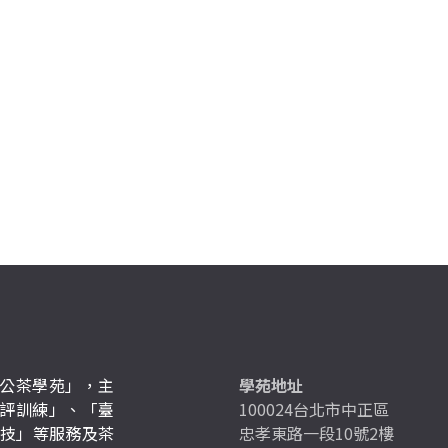
公茶學苑」，主
學苑地址
評訓練」、「臺
100024台北市中正區
競技」等服務及茶
忠孝東路一段10號2樓