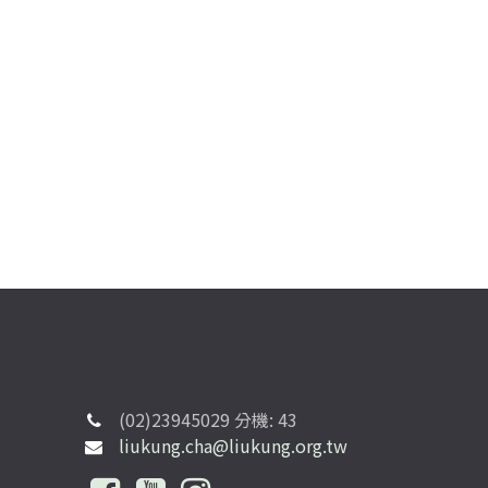
(02)23945029 分機: 43
liukung.cha@liukung.org.tw