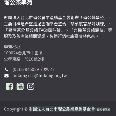
瑠公茶學苑
財團法人台北市瑠公農業產銷基金會創辦「瑠公茶學苑」，
主要目標是希望透過雲端平台整合「茶葉感官品評訓練」、
「臺灣茶分類分級TAGs風味輪」、「有機茶分級競技」等
服務及茶產業相關資訊，協助行銷推廣臺灣特色茶。
學苑地址
100024台北市中正區
忠孝東路一段10號2樓
(02)23945029 分機: 43
liukung.cha@liukung.org.tw
Copyright ©
財團法人台北市瑠公農業產銷基金會
隱私權政策