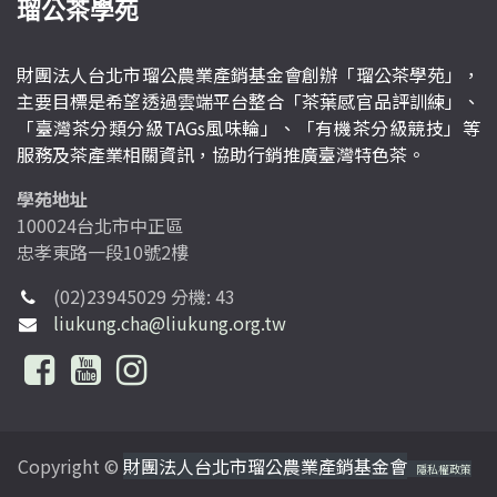
瑠公茶學苑
財團法人台北市瑠公農業產銷基金會創辦「瑠公茶學苑」，
主要目標是希望透過雲端平台整合「茶葉感官品評訓練」、
「臺灣茶分類分級TAGs風味輪」、「有機茶分級競技」等
服務及茶產業相關資訊，協助行銷推廣臺灣特色茶。
學苑地址
100024台北市中正區
忠孝東路一段10號2樓
(02)23945029 分機: 43
liukung.cha@liukung.org.tw
Copyright ©
財團法人台北市瑠公農業產銷基金會
隱私權政策