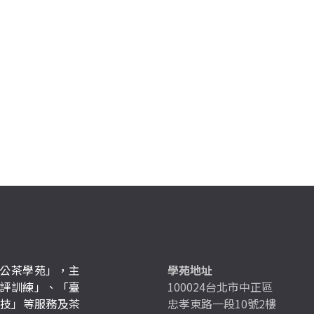
公茶學苑」，主
學苑地址
評訓練」、「臺
100024台北市中正區
競技」等服務及茶
忠孝東路一段10號2樓