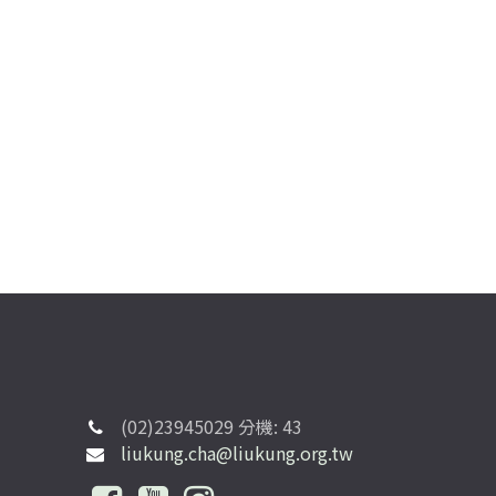
(02)23945029 分機: 43
liukung.cha@liukung.org.tw