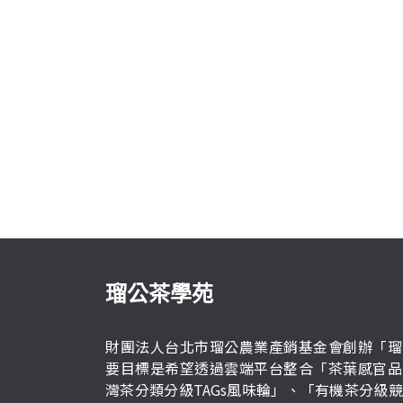
瑠公茶學苑
財團法人台北市瑠公農業產銷基金會創辦「瑠
要目標是希望透過雲端平台整合「茶葉感官品
灣茶分類分級TAGs風味輪」、「有機茶分級