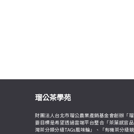
瑠公茶學苑
財團法人台北市瑠公農業產銷基金會創辦「瑠
要目標是希望透過雲端平台整合「茶葉感官品
灣茶分類分級TAGs風味輪」、「有機茶分級