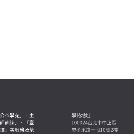
公茶學苑」，主
學苑地址
評訓練」、「臺
100024台北市中正區
競技」等服務及茶
忠孝東路一段10號2樓