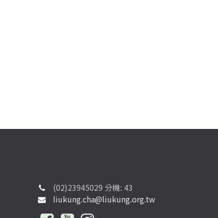
(02)23945029 分機: 43
liukung.cha@liukung.org.tw