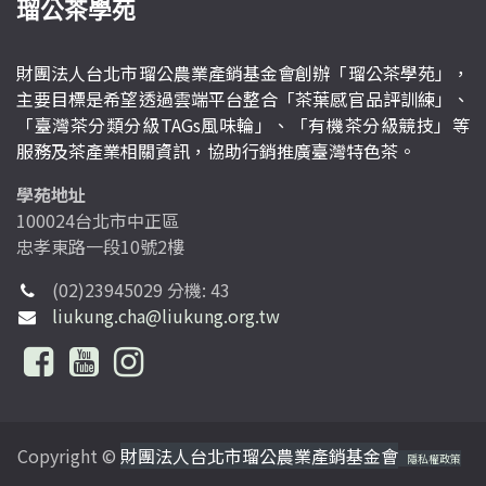
瑠公茶學苑
財團法人台北市瑠公農業產銷基金會創辦「瑠公茶學苑」，
主要目標是希望透過雲端平台整合「茶葉感官品評訓練」、
「臺灣茶分類分級TAGs風味輪」、「有機茶分級競技」等
服務及茶產業相關資訊，協助行銷推廣臺灣特色茶。
學苑地址
100024台北市中正區
忠孝東路一段10號2樓
(02)23945029 分機: 43
liukung.cha@liukung.org.tw
Copyright ©
財團法人台北市瑠公農業產銷基金會
隱私權政策