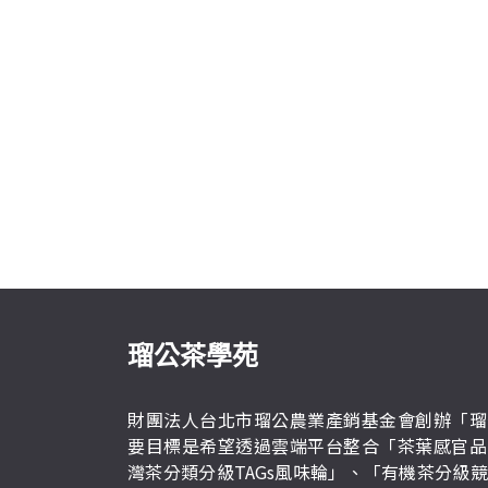
瑠公茶學苑
財團法人台北市瑠公農業產銷基金會創辦「瑠
要目標是希望透過雲端平台整合「茶葉感官品
灣茶分類分級TAGs風味輪」、「有機茶分級