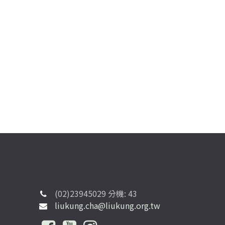
(02)23945029 分機: 43
liukung.cha@liukung.org.tw