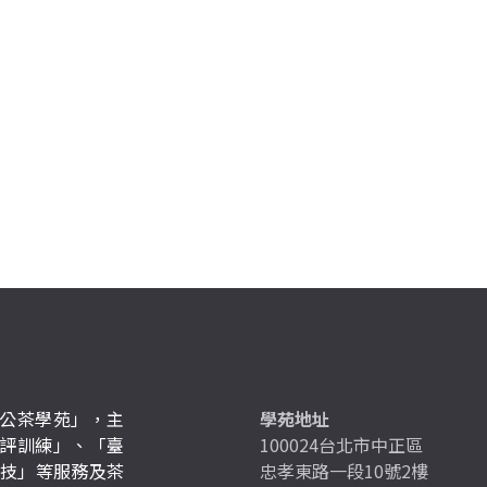
公茶學苑」，主
學苑地址
評訓練」、「臺
100024台北市中正區
競技」等服務及茶
忠孝東路一段10號2樓