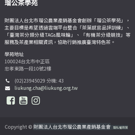
瑠公茶學苑
財團法人台北市瑠公農業產銷基金會創辦「瑠公茶學苑」，
主要目標是希望透過雲端平台整合「茶葉感官品評訓練」、
「臺灣茶分類分級TAGs風味輪」、「有機茶分級競技」等
服務及茶產業相關資訊，協助行銷推廣臺灣特色茶。
學苑地址
100024台北市中正區
忠孝東路一段10號2樓
(02)23945029 分機: 43
liukung.cha@liukung.org.tw
Copyright ©
財團法人台北市瑠公農業產銷基金會
隱私權政策