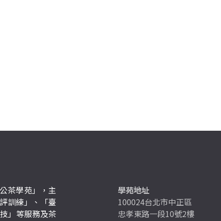
公茶學苑」，主
學苑地址
評訓練」、「臺
100024台北市中正區
競技」等服務及茶
忠孝東路一段10號2樓