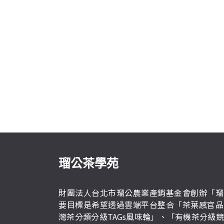
瑠公茶學苑
財團法人台北市瑠公農業產銷基金會創辦「瑠
要目標是希望透過雲端平台整合「茶葉感官品
灣茶分類分級TAGs風味輪」、「有機茶分級