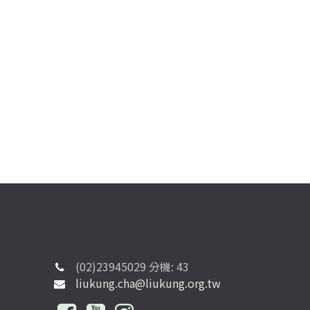
(02)23945029 分機: 43
liukung.cha@liukung.org.tw