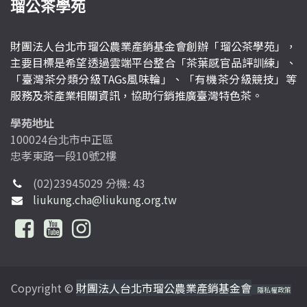
瑠公茶學苑
財團法人台北市瑠公農業產銷基金會創辦「瑠公茶學苑」，
主要目標是希望透過雲端平台整合「茶葉感官品評訓練」、
「臺灣茶分類分級TAGs風味輪」、「有機茶分級競技」等
服務及茶產業相關資訊，協助行銷推廣臺灣特色茶。
學苑地址
100024台北市中正區
忠孝東路一段10號2樓
(02)23945029 分機: 43
liukung.cha@liukung.org.tw
Copyright ©
財團法人台北市瑠公農業產銷基金會
隱私權政策