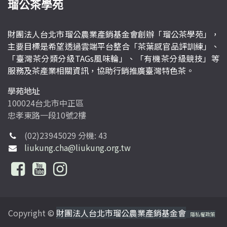
瑠公茶學苑
財團法人台北市瑠公農業產銷基金會創辦「瑠公茶學苑」，
主要目標是希望透過雲端平台整合「茶葉感官品評訓練」、
「臺灣茶分類分級TAGs風味輪」、「有機茶分級競技」等
服務及茶產業相關資訊，協助行銷推廣臺灣特色茶。
學苑地址
100024台北市中正區
忠孝東路一段10號2樓
(02)23945029 分機: 43
liukung.cha@liukung.org.tw
Copyright ©
財團法人台北市瑠公農業產銷基金會
隱私權政策