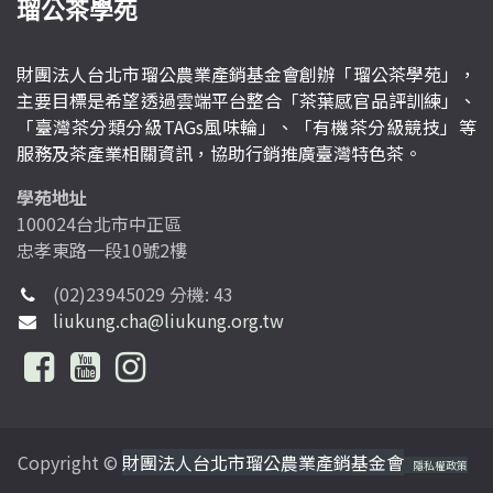
瑠公茶學苑
財團法人台北市瑠公農業產銷基金會創辦「瑠公茶學苑」，
主要目標是希望透過雲端平台整合「茶葉感官品評訓練」、
「臺灣茶分類分級TAGs風味輪」、「有機茶分級競技」等
服務及茶產業相關資訊，協助行銷推廣臺灣特色茶。
學苑地址
100024台北市中正區
忠孝東路一段10號2樓
(02)23945029 分機: 43
liukung.cha@liukung.org.tw
Copyright ©
財團法人台北市瑠公農業產銷基金會
隱私權政策