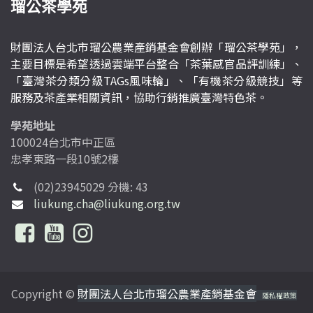
瑠公茶學苑
財團法人台北市瑠公農業產銷基金會創辦「瑠公茶學苑」，
主要目標是希望透過雲端平台整合「茶葉感官品評訓練」、
「臺灣茶分類分級TAGs風味輪」、「有機茶分級競技」等
服務及茶產業相關資訊，協助行銷推廣臺灣特色茶。
學苑地址
100024台北市中正區
忠孝東路一段10號2樓
(02)23945029 分機: 43
liukung.cha@liukung.org.tw
Copyright ©
財團法人台北市瑠公農業產銷基金會
隱私權政策