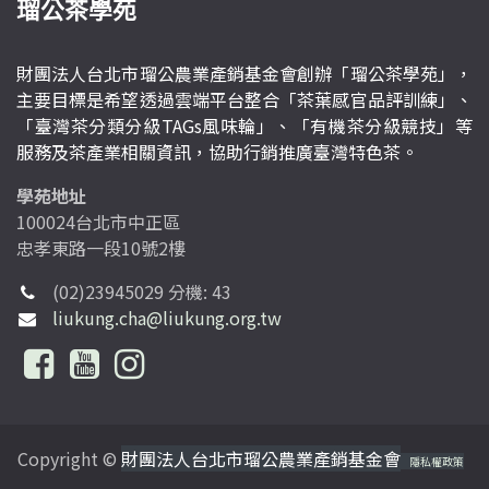
瑠公茶學苑
財團法人台北市瑠公農業產銷基金會創辦「瑠公茶學苑」，
主要目標是希望透過雲端平台整合「茶葉感官品評訓練」、
「臺灣茶分類分級TAGs風味輪」、「有機茶分級競技」等
服務及茶產業相關資訊，協助行銷推廣臺灣特色茶。
學苑地址
100024台北市中正區
忠孝東路一段10號2樓
(02)23945029 分機: 43
liukung.cha@liukung.org.tw
Copyright ©
財團法人台北市瑠公農業產銷基金會
隱私權政策