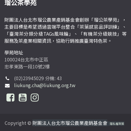
瑠公茶學苑
財團法人台北市瑠公農業產銷基金會創辦「瑠公茶學苑」，
主要目標是希望透過雲端平台整合「茶葉感官品評訓練」、
「臺灣茶分類分級TAGs風味輪」、「有機茶分級競技」等
服務及茶產業相關資訊，協助行銷推廣臺灣特色茶。
學苑地址
100024台北市中正區
忠孝東路一段10號2樓
(02)23945029 分機: 43
liukung.cha@liukung.org.tw
Copyright ©
財團法人台北市瑠公農業產銷基金會
隱私權政策