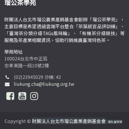
瑠公茶學苑
財團法人台北市瑠公農業產銷基金會創辦「瑠公茶學苑」，
主要目標是希望透過雲端平台整合「茶葉感官品評訓練」、
「臺灣茶分類分級TAGs風味輪」、「有機茶分級競技」等
服務及茶產業相關資訊，協助行銷推廣臺灣特色茶。
學苑地址
100024台北市中正區
忠孝東路一段10號2樓
(02)23945029 分機: 43
liukung.cha@liukung.org.tw
Copyright ©
財團法人台北市瑠公農業產銷基金會
隱私權政策