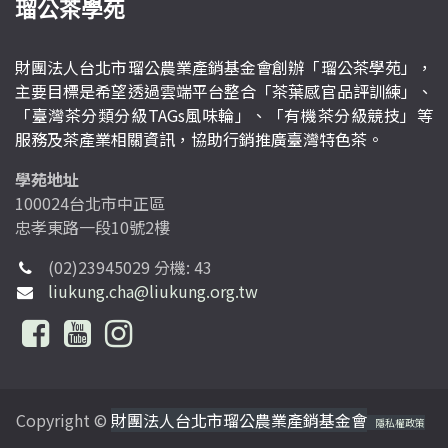
瑠公茶學苑
財團法人台北市瑠公農業產銷基金會創辦「瑠公茶學苑」，
主要目標是希望透過雲端平台整合「茶葉感官品評訓練」、
「臺灣茶分類分級TAGs風味輪」、「有機茶分級競技」等
服務及茶產業相關資訊，協助行銷推廣臺灣特色茶。
學苑地址
100024台北市中正區
忠孝東路一段10號2樓
(02)23945029 分機: 43
liukung.cha@liukung.org.tw
Copyright ©
財團法人台北市瑠公農業產銷基金會
隱私權政策