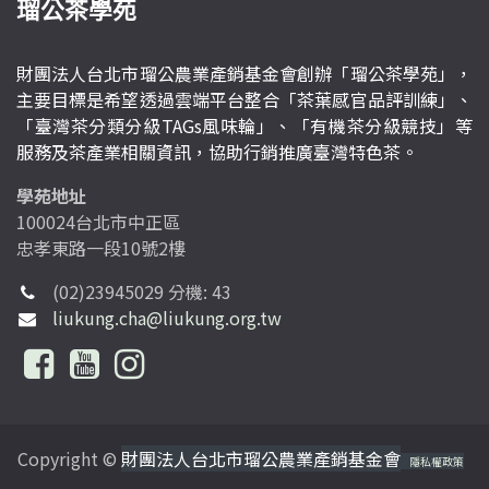
瑠公茶學苑
財團法人台北市瑠公農業產銷基金會創辦「瑠公茶學苑」，
主要目標是希望透過雲端平台整合「茶葉感官品評訓練」、
「臺灣茶分類分級TAGs風味輪」、「有機茶分級競技」等
服務及茶產業相關資訊，協助行銷推廣臺灣特色茶。
學苑地址
100024台北市中正區
忠孝東路一段10號2樓
(02)23945029 分機: 43
liukung.cha@liukung.org.tw
Copyright ©
財團法人台北市瑠公農業產銷基金會
隱私權政策