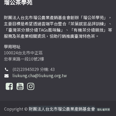
瑠公茶學苑
財團法人台北市瑠公農業產銷基金會創辦「瑠公茶學苑」，
主要目標是希望透過雲端平台整合「茶葉感官品評訓練」、
「臺灣茶分類分級TAGs風味輪」、「有機茶分級競技」等
服務及茶產業相關資訊，協助行銷推廣臺灣特色茶。
學苑地址
100024台北市中正區
忠孝東路一段10號2樓
(02)23945029 分機: 43
liukung.cha@liukung.org.tw
Copyright ©
財團法人台北市瑠公農業產銷基金會
隱私權政策