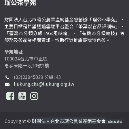
瑠公茶學苑
財團法人台北市瑠公農業產銷基金會創辦「瑠公茶學苑」，
主要目標是希望透過雲端平台整合「茶葉感官品評訓練」、
「臺灣茶分類分級TAGs風味輪」、「有機茶分級競技」等
服務及茶產業相關資訊，協助行銷推廣臺灣特色茶。
學苑地址
100024台北市中正區
忠孝東路一段10號2樓
(02)23945029 分機: 43
liukung.cha@liukung.org.tw
Copyright ©
財團法人台北市瑠公農業產銷基金會
隱私權政策