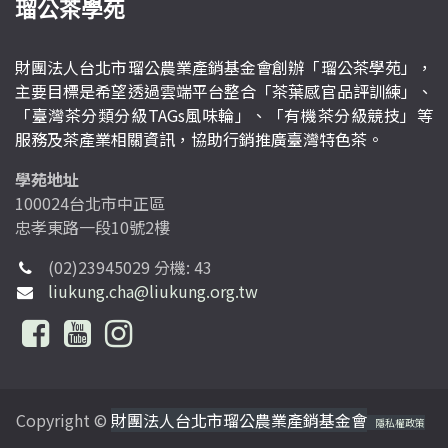
瑠公茶學苑
財團法人台北市瑠公農業產銷基金會創辦「瑠公茶學苑」，
主要目標是希望透過雲端平台整合「茶葉感官品評訓練」、
「臺灣茶分類分級TAGs風味輪」、「有機茶分級競技」等
服務及茶產業相關資訊，協助行銷推廣臺灣特色茶。
學苑地址
100024台北市中正區
忠孝東路一段10號2樓
(02)23945029 分機: 43
liukung.cha@liukung.org.tw
Copyright ©
財團法人台北市瑠公農業產銷基金會
隱私權政策