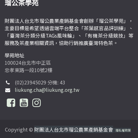
瑠公茶學苑
財團法人台北市瑠公農業產銷基金會創辦「瑠公茶學苑」，
主要目標是希望透過雲端平台整合「茶葉感官品評訓練」、
「臺灣茶分類分級TAGs風味輪」、「有機茶分級競技」等
服務及茶產業相關資訊，協助行銷推廣臺灣特色茶。
學苑地址
100024台北市中正區
忠孝東路一段10號2樓
(02)23945029 分機: 43
liukung.cha@liukung.org.tw
Copyright ©
財團法人台北市瑠公農業產銷基金會
隱私權政策