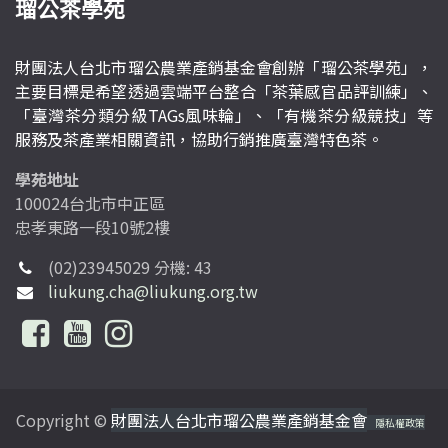
瑠公茶學苑
財團法人台北市瑠公農業產銷基金會創辦「瑠公茶學苑」，
主要目標是希望透過雲端平台整合「茶葉感官品評訓練」、
「臺灣茶分類分級TAGs風味輪」、「有機茶分級競技」等
服務及茶產業相關資訊，協助行銷推廣臺灣特色茶。
學苑地址
100024台北市中正區
忠孝東路一段10號2樓
(02)23945029 分機: 43
liukung.cha@liukung.org.tw
Copyright ©
財團法人台北市瑠公農業產銷基金會
隱私權政策