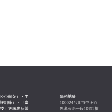
公茶學苑」，主
學苑地址
評訓練」、「臺
100024台北市中正區
競技」等服務及茶
忠孝東路一段10號2樓