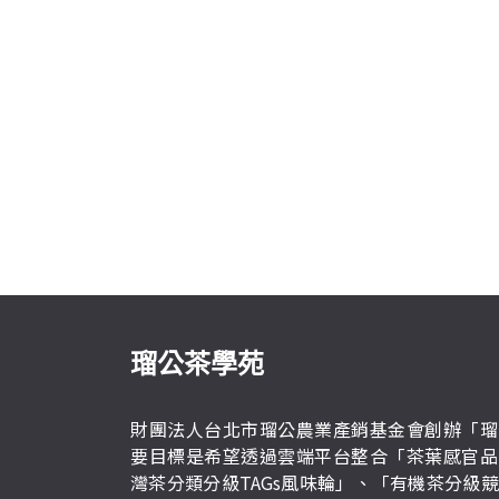
瑠公茶學苑
財團法人台北市瑠公農業產銷基金會創辦「瑠
要目標是希望透過雲端平台整合「茶葉感官品
灣茶分類分級TAGs風味輪」、「有機茶分級