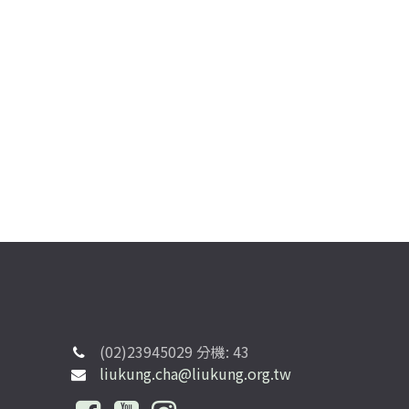
(02)23945029 分機: 43
liukung.cha@liukung.org.tw