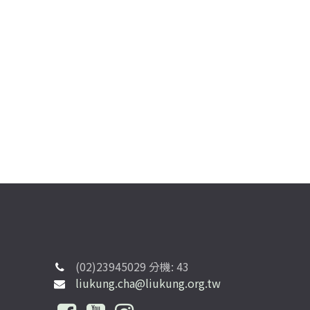
(02)23945029 分機: 43
liukung.cha@liukung.org.tw