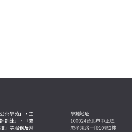
公茶學苑」，主
學苑地址
評訓練」、「臺
100024台北市中正區
競技」等服務及茶
忠孝東路一段10號2樓