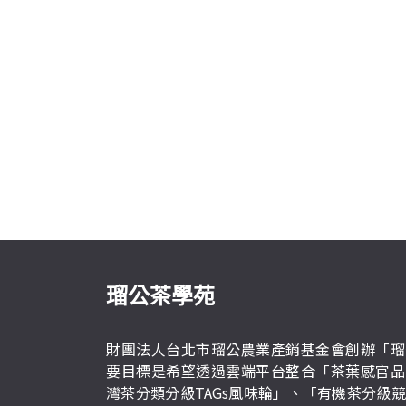
瑠公茶學苑
財團法人台北市瑠公農業產銷基金會創辦「瑠
要目標是希望透過雲端平台整合「茶葉感官品
灣茶分類分級TAGs風味輪」、「有機茶分級